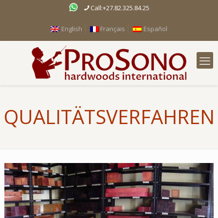
Call:+27.82.325.84.25
English
Français
Español
QUALITÄTSVERFAHREN