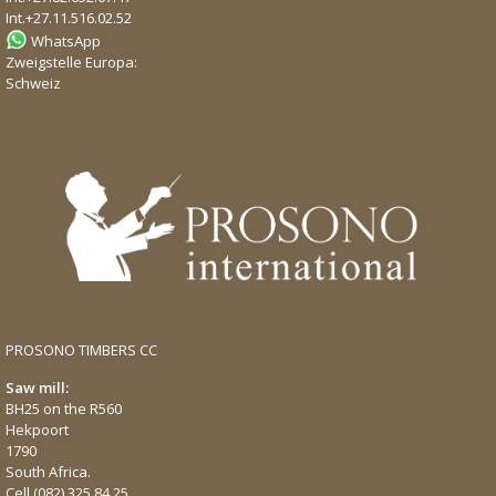
Int.
+27.11.516.02.52
WhatsApp
Zweigstelle Europa:
Schweiz
PROSONO TIMBERS CC
Saw mill:
BH25 on the R560
Hekpoort
1790
South Africa.
Cell
(082) 325.84.25