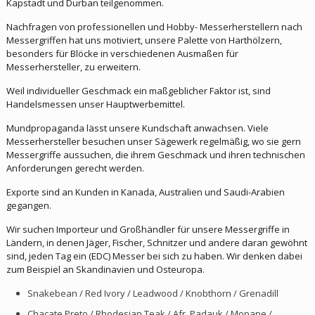
Kapstadt und Durban teilgenommen.
Nachfragen von professionellen und Hobby- Messerherstellern nach
Messergriffen hat uns motiviert, unsere Palette von Harthölzern,
besonders für Blöcke in verschiedenen Ausmaßen für
Messerhersteller, zu erweitern.
Weil individueller Geschmack ein maßgeblicher Faktor ist, sind
Handelsmessen unser Hauptwerbemittel.
Mundpropaganda lässt unsere Kundschaft anwachsen. Viele
Messerhersteller besuchen unser Sägewerk regelmäßig, wo sie gern
Messergriffe aussuchen, die ihrem Geschmack und ihren technischen
Anforderungen gerecht werden.
Exporte sind an Kunden in Kanada, Australien und Saudi-Arabien
gegangen.
Wir suchen Importeur und Großhändler für unsere Messergriffe in
Ländern, in denen Jäger, Fischer, Schnitzer und andere daran gewöhnt
sind, jeden Tag ein (EDC) Messer bei sich zu haben. Wir denken dabei
zum Beispiel an Skandinavien und Osteuropa.
Snakebean / Red Ivory / Leadwood / Knobthorn / Grenadill
Chacate Preto / Rhodesian Teak / Afr. Padauk / Mopane /