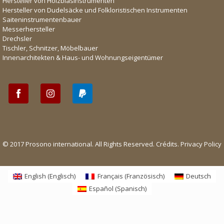
Hersteller von Holzblasinstrumenten
Hersteller von Dudelsäcke und Folkloristischen Instrumenten
Saiteninstrumentenbauer
Messerhersteller
Drechsler
Tischler, Schnitzer, Möbelbauer
Innenarchitekten & Haus- und Wohnungseigentümer
© 2017 Prosono international. All Rights Reserved.
Crédits
.
Privacy Policy
English
(
Englisch
)
Français
(
Französisch
)
Deutsch
Español
(
Spanisch
)