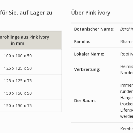
für Sie, auf Lager zu
Über Pink ivory
Botanischer Name
:
Berchi
nrohlinge aus Pink ivory
Familie
:
Rhamn
in mm
Lokaler Name:
Rooi i
100 x 100 x 50
Heimis
125 x 125 x 50
Verbreitung:
Norden
125 x 125 x 75
Immerg
runden
150 x 150 x 50
Hängen
Der Baum:
trocke
150 x 150 x 75
Elfenb
werden
Kernho