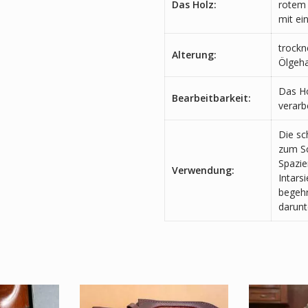
Das Holz:
rotem 
mit ei
trockn
Alterung:
Ölgehal
Das Ho
Bearbeitbarkeit:
verarb
Die sc
zum Sc
Spazie
Verwendung:
Intars
begehr
darunt