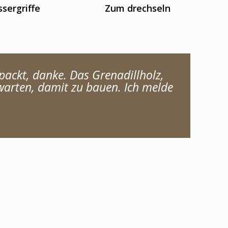
sergriffe
Zum drechseln
ackt, danke. Das Grenadillholz,
arten, damit zu bauen. Ich melde