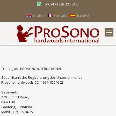
Call:+27.82.325.84.25
English
Français
Español
Trading as : PROSONO INTERNATIONAL
Südafrikanische Registrierung des Unternehmens :
Prosono hardwoods CC : 1994- 05546-23
Sägewerk:
270 Summit Road,
Blue Hills,
Gauteng, Südafrika..
Mobil
(082) 325.84.25