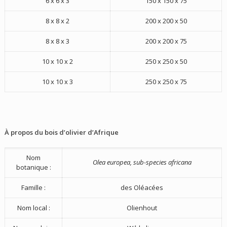
6 x 6 x 3
150 x 150 x 75
8 x 8 x 2
200 x 200 x 50
8 x 8 x 3
200 x 200 x 75
10 x 10 x 2
250 x 250 x 50
10 x 10 x 3
250 x 250 x 75
À propos du bois d’olivier d’Afrique
Nom
Olea europea, sub-species africana
botanique :
Famille :
des Oléacées
Nom local :
Olienhout