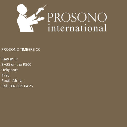
PROSONO TIMBERS CC
Saw mill:
BH25 on the R560
Hekpoort
1790
South Africa.
Cell
(082) 325.84.25