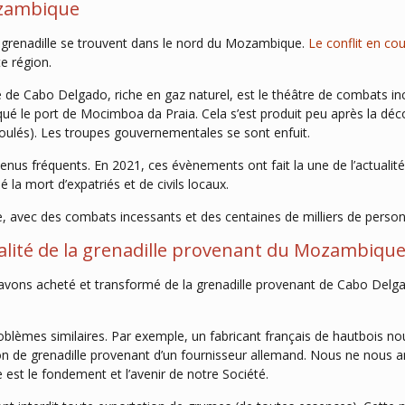
ozambique
 grenadille se trouvent dans le nord du Mozambique.
Le conflit en co
e région.
ale de Cabo Delgado, riche en gaz naturel, est le théâtre de combats
ué le port de Mocimboa da Praia. Cela s’est produit peu après la déc
oulés). Les troupes gouvernementales se sont enfuit.
enus fréquents. En 2021, ces évènements ont fait la une de l’actualité
la mort d’expatriés et de civils locaux.
e, avec des combats incessants et des centaines de milliers de perso
alité de la grenadille provenant du Mozambiqu
avons acheté et transformé de la grenadille provenant de Cabo Delga
lèmes similaires. Par exemple, un fabricant français de hautbois nous 
ison de grenadille provenant d’un fournisseur allemand. Nous ne nous
st le fondement et l’avenir de notre Société.